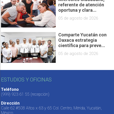
referente de atención
oportuna y clara...
05 de agosto de 2026
Comparte Yucatán con
Oaxaca estrategia
científica para preve...
05 de agosto de 2026
ESTUDIOS Y OFICINAS
Teléfono
(999) 923 61 55
(recepción)
Dirección
Calle 62 #508 Altos x 63 y 65 Col. Centro, Mérida, Yucatán,
México.