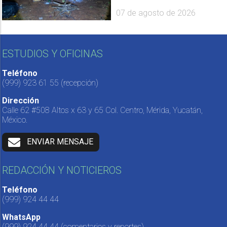
07 de agosto de 2026
ESTUDIOS Y OFICINAS
Teléfono
(999) 923 61 55
(recepción)
Dirección
Calle 62 #508 Altos x 63 y 65 Col. Centro, Mérida, Yucatán,
México.
ENVIAR MENSAJE
REDACCIÓN Y NOTICIEROS
Teléfono
(999) 924 44 44
WhatsApp
(999) 924 44 44
(comentarios y reportes)