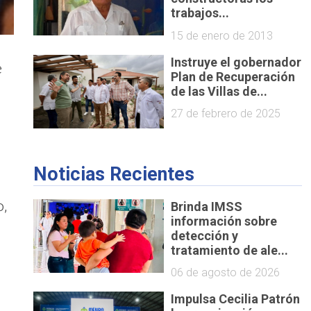
trabajos...
15 de enero de 2013
Instruye el gobernador
e
Plan de Recuperación
de las Villas de...
n
27 de febrero de 2025
Noticias Recientes
o,
Brinda IMSS
información sobre
detección y
tratamiento de ale...
06 de agosto de 2026
Impulsa Cecilia Patrón