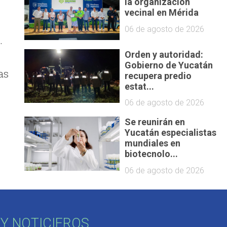
la organización
vecinal en Mérida
06 de agosto de 2026
.
Orden y autoridad:
Gobierno de Yucatán
as
recupera predio
estat...
06 de agosto de 2026
Se reunirán en
Yucatán especialistas
mundiales en
biotecnolo...
06 de agosto de 2026
Y NOTICIEROS