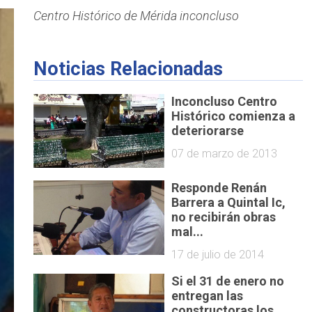
Centro Histórico de Mérida inconcluso
Noticias Relacionadas
Inconcluso Centro
Histórico comienza a
deteriorarse
07 de marzo de 2013
Responde Renán
Barrera a Quintal Ic,
no recibirán obras
mal...
17 de julio de 2014
Si el 31 de enero no
entregan las
constructoras los