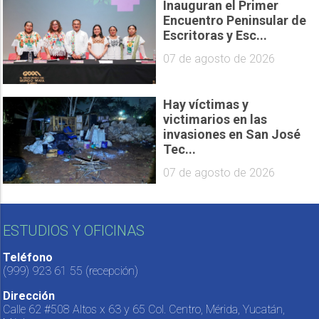
Inauguran el Primer
Encuentro Peninsular de
Escritoras y Esc...
07 de agosto de 2026
Hay víctimas y
victimarios en las
invasiones en San José
Tec...
07 de agosto de 2026
ESTUDIOS Y OFICINAS
Teléfono
(999) 923 61 55
(recepción)
Dirección
Calle 62 #508 Altos x 63 y 65 Col. Centro, Mérida, Yucatán,