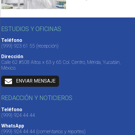
ESTUDIOS Y OFICINAS
Teléfono
(999) 923 61 55
(recepción)
Dirección
Calle 62 #508 Altos x 63 y 65 Col. Centro, Mérida, Yucatán,
México.
ENVIAR MENSAJE
REDACCIÓN Y NOTICIEROS
Teléfono
(999) 924 44 44
WhatsApp
(999) 924 44 44
(comentarios y reportes)