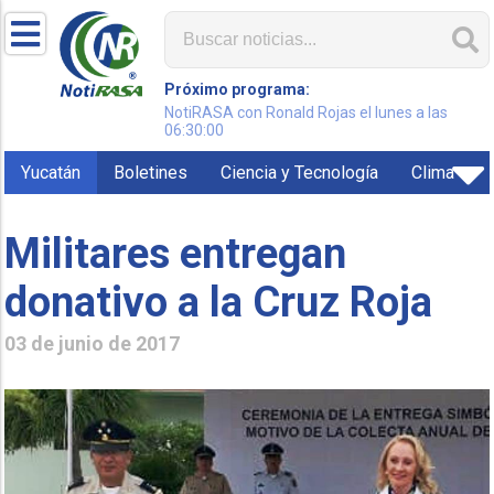
Próximo programa:
NotiRASA con Ronald Rojas el lunes a las
06:30:00
Yucatán
Boletines
Ciencia y Tecnología
Clima
Militares entregan
donativo a la Cruz Roja
03 de junio de 2017