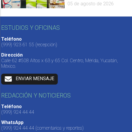
05 de agosto de 2026
ESTUDIOS Y OFICINAS
Teléfono
(999) 923 61 55
(recepción)
Dirección
Calle 62 #508 Altos x 63 y 65 Col. Centro, Mérida, Yucatán,
México.
ENVIAR MENSAJE
REDACCIÓN Y NOTICIEROS
Teléfono
(999) 924 44 44
WhatsApp
(999) 924 44 44
(comentarios y reportes)