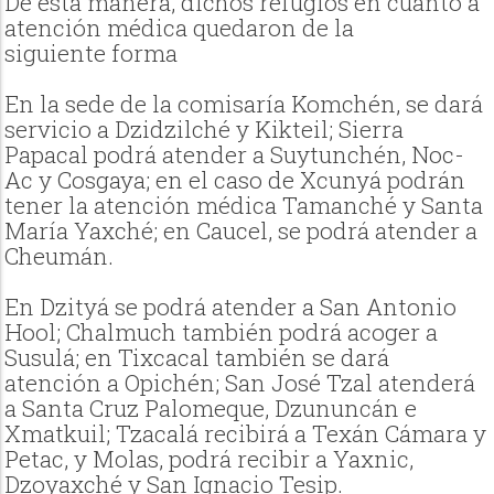
De esta manera, dichos refugios en cuanto a
atención médica quedaron de la
siguiente forma
En la sede de la comisaría Komchén, se dará
servicio a Dzidzilché y Kikteil; Sierra
Papacal podrá atender a Suytunchén, Noc-
Ac y Cosgaya; en el caso de Xcunyá podrán
tener la atención médica Tamanché y Santa
María Yaxché; en Caucel, se podrá atender a
Cheumán.
En Dzityá se podrá atender a San Antonio
Hool; Chalmuch también podrá acoger a
Susulá; en Tixcacal también se dará
atención a Opichén; San José Tzal atenderá
a Santa Cruz Palomeque, Dzununcán e
Xmatkuil; Tzacalá recibirá a Texán Cámara y
Petac, y Molas, podrá recibir a Yaxnic,
Dzoyaxché y San Ignacio Tesip.