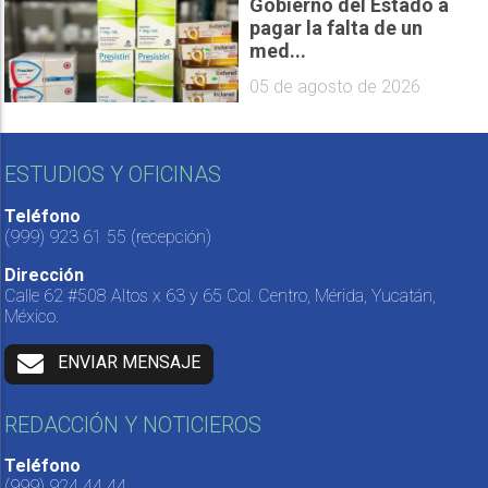
Gobierno del Estado a
pagar la falta de un
med...
05 de agosto de 2026
ESTUDIOS Y OFICINAS
Teléfono
(999) 923 61 55
(recepción)
Dirección
Calle 62 #508 Altos x 63 y 65 Col. Centro, Mérida, Yucatán,
México.
ENVIAR MENSAJE
REDACCIÓN Y NOTICIEROS
Teléfono
(999) 924 44 44