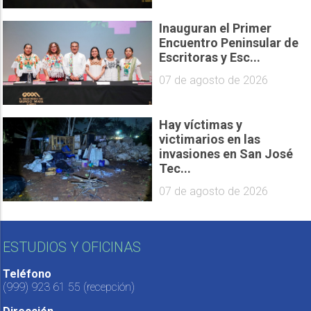
Inauguran el Primer
Encuentro Peninsular de
Escritoras y Esc...
07 de agosto de 2026
Hay víctimas y
victimarios en las
invasiones en San José
Tec...
07 de agosto de 2026
ESTUDIOS Y OFICINAS
Teléfono
(999) 923 61 55
(recepción)