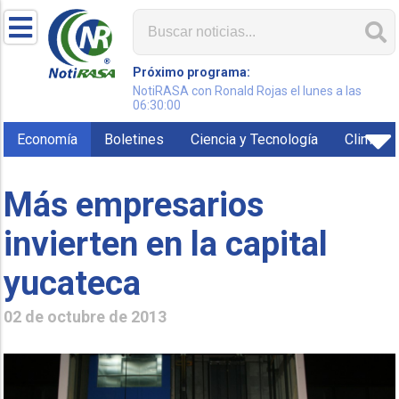
Próximo programa:
NotiRASA con Ronald Rojas el lunes a las
06:30:00
Economía
Boletines
Ciencia y Tecnología
Clima
Más empresarios
invierten en la capital
yucateca
02 de octubre de 2013