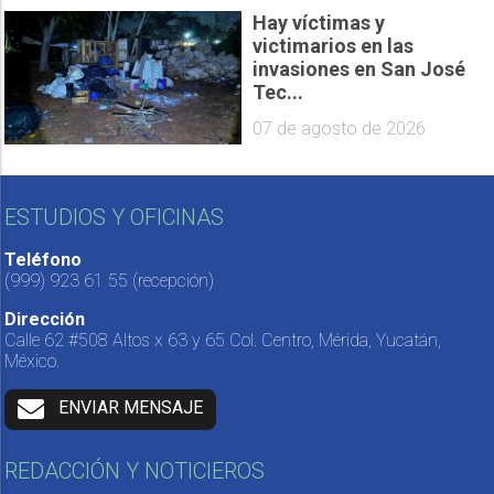
Hay víctimas y
victimarios en las
invasiones en San José
Tec...
07 de agosto de 2026
ESTUDIOS Y OFICINAS
Teléfono
(999) 923 61 55
(recepción)
Dirección
Calle 62 #508 Altos x 63 y 65 Col. Centro, Mérida, Yucatán,
México.
ENVIAR MENSAJE
REDACCIÓN Y NOTICIEROS