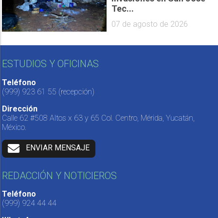
Tec...
07 de agosto de 2026
ESTUDIOS Y OFICINAS
Teléfono
(999) 923 61 55
(recepción)
Dirección
Calle 62 #508 Altos x 63 y 65 Col. Centro, Mérida, Yucatán,
México.
ENVIAR MENSAJE
REDACCIÓN Y NOTICIEROS
Teléfono
(999) 924 44 44