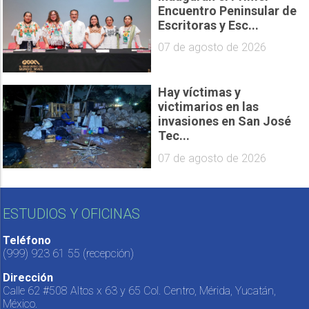
Encuentro Peninsular de
Escritoras y Esc...
07 de agosto de 2026
Hay víctimas y
victimarios en las
invasiones en San José
Tec...
07 de agosto de 2026
ESTUDIOS Y OFICINAS
Teléfono
(999) 923 61 55
(recepción)
Dirección
Calle 62 #508 Altos x 63 y 65 Col. Centro, Mérida, Yucatán,
México.