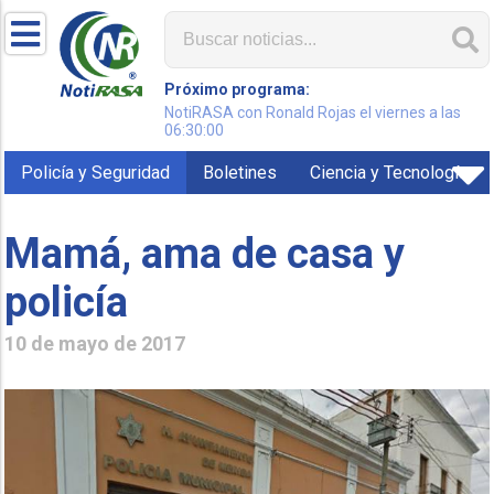
Próximo programa:
NotiRASA con Ronald Rojas el viernes a las
06:30:00
Policía y Seguridad
Boletines
Ciencia y Tecnología
Mamá, ama de casa y
policía
10 de mayo de 2017