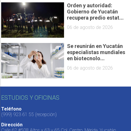
Orden y autoridad:
Gobierno de Yucatán
recupera predio estat...
06 de agosto de 2026
Se reunirán en Yucatán
especialistas mundiales
en biotecnolo...
06 de agosto de 2026
ESTUDIOS Y OFICINAS
Teléfono
(999) 923 61 55
(recepción)
Dirección
Calle 62 #508 Altos x 63 y 65 Col. Centro, Mérida, Yucatán,