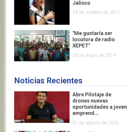
Jalisco
19 de octubre de 2017
"Me gustaría ser
locutora de radio
XEPET"
23 de mayo de 2014
Noticias Recientes
Abre Pilotaje de
drones nuevas
oportunidades a joven
emprend...
07 de agosto de 2026