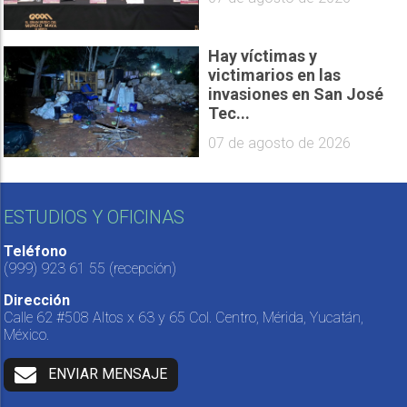
Hay víctimas y
victimarios en las
invasiones en San José
Tec...
07 de agosto de 2026
ESTUDIOS Y OFICINAS
Teléfono
(999) 923 61 55
(recepción)
Dirección
Calle 62 #508 Altos x 63 y 65 Col. Centro, Mérida, Yucatán,
México.
ENVIAR MENSAJE