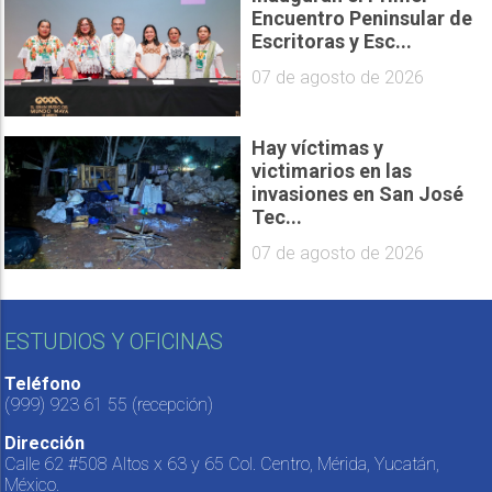
Encuentro Peninsular de
Escritoras y Esc...
07 de agosto de 2026
Hay víctimas y
victimarios en las
invasiones en San José
Tec...
07 de agosto de 2026
ESTUDIOS Y OFICINAS
Teléfono
(999) 923 61 55
(recepción)
Dirección
Calle 62 #508 Altos x 63 y 65 Col. Centro, Mérida, Yucatán,
México.