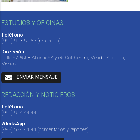
ESTUDIOS Y OFICINAS
Teléfono
(999) 923 61 55
(recepción)
Dirección
Calle 62 #508 Altos x 63 y 65 Col. Centro, Mérida, Yucatán,
México.
ENVIAR MENSAJE
REDACCIÓN Y NOTICIEROS
Teléfono
(999) 924 44 44
WhatsApp
(999) 924 44 44
(comentarios y reportes)