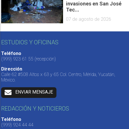
invasiones en San José
Tec...
07 de agosto de 2026
ESTUDIOS Y OFICINAS
Teléfono
(999) 923 61 55
(recepción)
Dirección
Calle 62 #508 Altos x 63 y 65 Col. Centro, Mérida, Yucatán,
México.
ENVIAR MENSAJE
REDACCIÓN Y NOTICIEROS
Teléfono
(999) 924 44 44