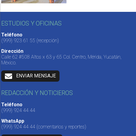
ESTUDIOS Y OFICINAS
Teléfono
(999) 923 61 55
(recepción)
Dirección
Calle 62 #508 Altos x 63 y 65 Col. Centro, Mérida, Yucatán,
México.
ENVIAR MENSAJE
REDACCIÓN Y NOTICIEROS
Teléfono
(999) 924 44 44
WhatsApp
(999) 924 44 44
(comentarios y reportes)