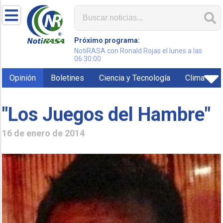
Próximo programa:
NotiRASA con Ronald Rojas el lunes a las
06:30:00
Opinión
Boletines
Ciencia y Tecnología
Clima
"Los Juegos del Hambre"
16 de enero de 2014