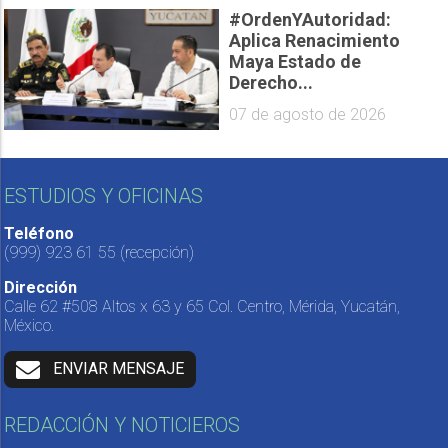
#OrdenYAutoridad:
Aplica Renacimiento
Maya Estado de
Derecho...
07 de agosto de 2026
ESTUDIOS Y OFICINAS
Teléfono
(999) 923 61 55
(recepción)
Dirección
Calle 62 #508 Altos x 63 y 65 Col. Centro, Mérida, Yucatán,
México.
ENVIAR MENSAJE
REDACCIÓN Y NOTICIEROS