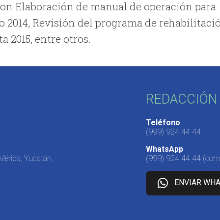
ron Elaboración de manual de operación para
io 2014, Revisión del programa de rehabilitaci
 2015, entre otros.
REDACCIÓN 
Teléfono
(999) 924 44 44
WhatsApp
 Mérida, Yucatán,
(999) 924 44 44
(come
ENVIAR WH