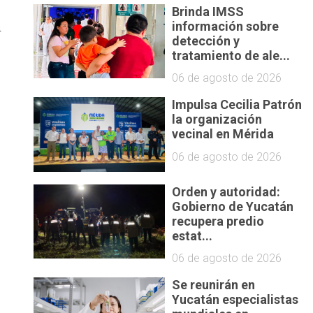
Brinda IMSS
a
información sobre
detección y
tratamiento de ale...
06 de agosto de 2026
Impulsa Cecilia Patrón
la organización
vecinal en Mérida
06 de agosto de 2026
Orden y autoridad:
Gobierno de Yucatán
recupera predio
estat...
06 de agosto de 2026
Se reunirán en
s
Yucatán especialistas