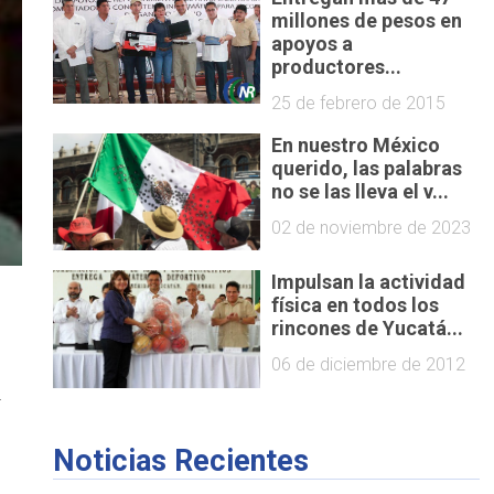
millones de pesos en
apoyos a
productores...
25 de febrero de 2015
En nuestro México
querido, las palabras
no se las lleva el v...
02 de noviembre de 2023
Impulsan la actividad
física en todos los
rincones de Yucatá...
06 de diciembre de 2012
l
Noticias Recientes