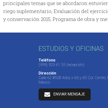
principales temas que se abordaron estuvie
riego suplementario, Evaluación del ejercic
y conservación 2015, Programa de obra y meta
ESTUDIOS Y OFICINAS
Teléfono
(999) 923 61 55
(recepción)
Dirección
Calle 62 #508 Altos x 63 y 65 Col. Centro,
México.
ENVIAR MENSAJE