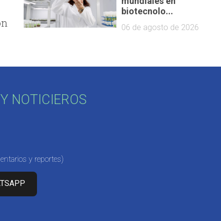
mundiales en
biotecnolo...
ón
06 de agosto de 2026
Y NOTICIEROS
ntarios y reportes)
ATSAPP