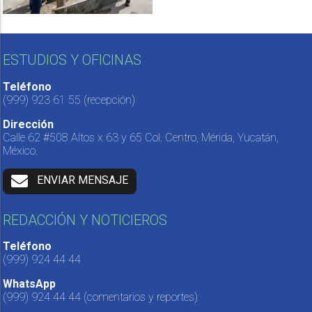
ESTUDIOS Y OFICINAS
Teléfono
(999) 923 61 55
(recepción)
Dirección
Calle 62 #508 Altos x 63 y 65 Col. Centro, Mérida, Yucatán,
México.
ENVIAR MENSAJE
REDACCIÓN Y NOTICIEROS
Teléfono
(999) 924 44 44
WhatsApp
(999) 924 44 44
(comentarios y reportes)