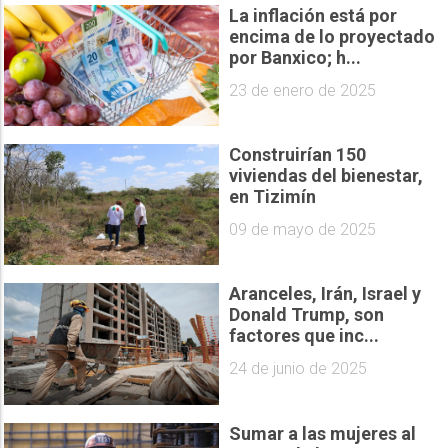
La inflación está por
encima de lo proyectado
por Banxico; h...
23 de enero de 2025
Construirían 150
viviendas del bienestar,
en Tizimín
09 de mayo de 2025
Aranceles, Irán, Israel y
Donald Trump, son
factores que inc...
24 de junio de 2025
Sumar a las mujeres al