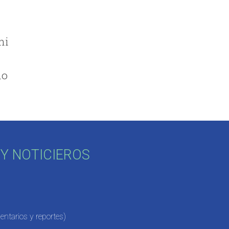
ni
no
Y NOTICIEROS
ntarios y reportes)