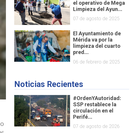
el operativo de Mega
Limpieza del Ayun...
07 de agosto de 2025
El Ayuntamiento de
Mérida va por la
limpieza del cuarto
pred...
06 de febrero de 2025
Noticias Recientes
#OrdenYAutoridad:
SSP restablece la
circulación en el
Perifé...
no
07 de agosto de 2026