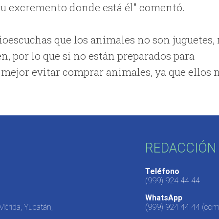
 su excremento donde está él" comentó.
ioescuchas que los animales no son juguetes, 
en, por lo que si no están preparados para
 mejor evitar comprar animales, ya que ellos 
REDACCIÓN 
Teléfono
(999) 924 44 44
WhatsApp
 Mérida, Yucatán,
(999) 924 44 44
(come