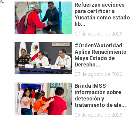
36
Refuerzan acciones
para certificar a
Yucatán como estado
lib...
07 de agosto de 2026
#OrdenYAutoridad:
Aplica Renacimiento
Maya Estado de
Derecho...
07 de agosto de 2026
Brinda IMSS
información sobre
detección y
tratamiento de ale...
06 de agosto de 2026