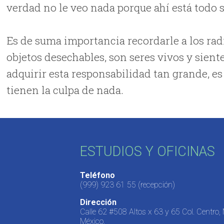
verdad no le veo nada porque ahí está todo
Es de suma importancia recordarle a los rad
objetos desechables, son seres vivos y sient
adquirir esta responsabilidad tan grande, es
tienen la culpa de nada.
ESTUDIOS Y OFICINAS
Teléfono
(999) 923 61 55
(recepción)
Dirección
Calle 62 #508 Altos x 63 y 65 Col. Centro,
México.