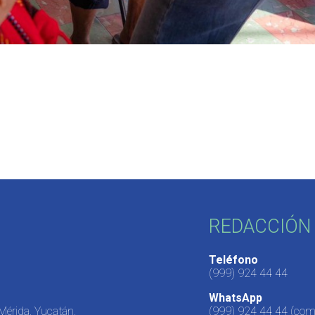
REDACCIÓN 
Teléfono
(999) 924 44 44
WhatsApp
 Mérida, Yucatán,
(999) 924 44 44
(come