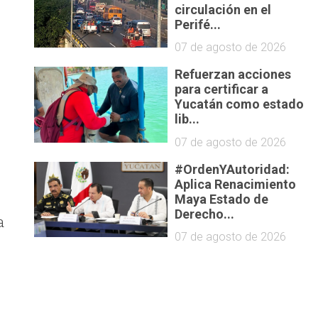
circulación en el
Perifé...
07 de agosto de 2026
Refuerzan acciones
para certificar a
Yucatán como estado
lib...
07 de agosto de 2026
#OrdenYAutoridad:
Aplica Renacimiento
Maya Estado de
Derecho...
a
07 de agosto de 2026