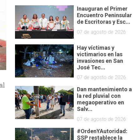
Inauguran el Primer
Encuentro Peninsular
de Escritoras y Esc...
07 de agosto de 2026
Hay víctimas y
victimarios en las
invasiones en San
José Tec...
07 de agosto de 2026
al
Dan mantenimiento a
s
la red pluvial con
megaoperativo en
Salv...
07 de agosto de 2026
#OrdenYAutoridad:
SSP restablece la