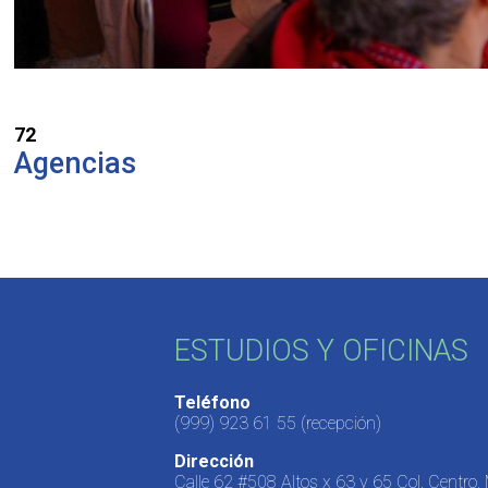
72
Agencias
ESTUDIOS Y OFICINAS
Teléfono
(999) 923 61 55
(recepción)
Dirección
Calle 62 #508 Altos x 63 y 65 Col. Centro,