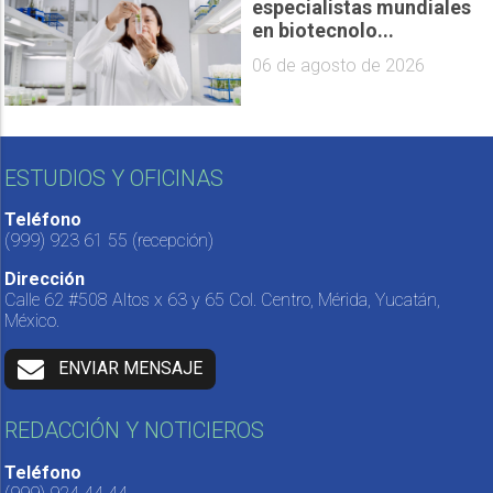
especialistas mundiales
en biotecnolo...
06 de agosto de 2026
ESTUDIOS Y OFICINAS
Teléfono
(999) 923 61 55
(recepción)
Dirección
Calle 62 #508 Altos x 63 y 65 Col. Centro, Mérida, Yucatán,
México.
ENVIAR MENSAJE
REDACCIÓN Y NOTICIEROS
Teléfono