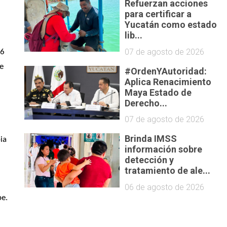
Refuerzan acciones
para certificar a
Yucatán como estado
lib...
07 de agosto de 2026
6 
e 
#OrdenYAutoridad:
Aplica Renacimiento
Maya Estado de
Derecho...
07 de agosto de 2026
Brinda IMSS
a 
información sobre
detección y
tratamiento de ale...
06 de agosto de 2026
pe.