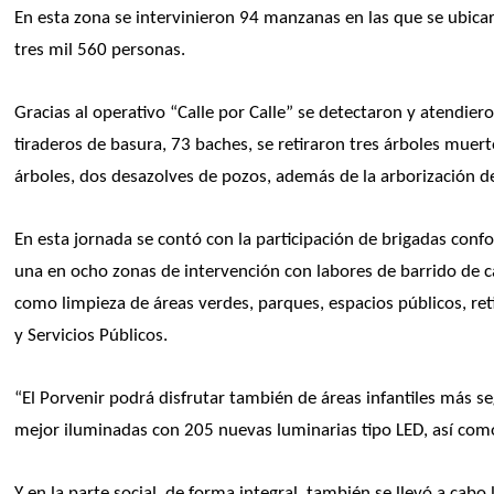
En esta zona se intervinieron 94 manzanas en las que se ubica
tres mil 560 personas. 
Gracias al operativo “Calle por Calle” se detectaron y atendie
tiraderos de basura, 73 baches, se retiraron tres árboles muer
árboles, dos desazolves de pozos, además de la arborización d
En esta jornada se contó con la participación de brigadas confo
una en ocho zonas de intervención con labores de barrido de cal
como limpieza de áreas verdes, parques, espacios públicos, re
y Servicios Públicos.
“El Porvenir podrá disfrutar también de áreas infantiles más se
mejor iluminadas con 205 nuevas luminarias tipo LED, así como 
Y en la parte social, de forma integral, también se llevó a cabo 