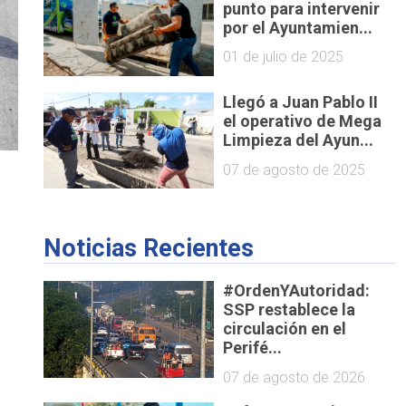
punto para intervenir
por el Ayuntamien...
01 de julio de 2025
Llegó a Juan Pablo II
el operativo de Mega
Limpieza del Ayun...
07 de agosto de 2025
Noticias Recientes
#OrdenYAutoridad:
SSP restablece la
circulación en el
 
Perifé...
07 de agosto de 2026