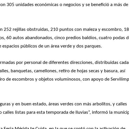
ron 305 unidades económicas o negocios y se benefició a más de 
ron 252 rejillas obstruidas, 210 puntos con maleza y escombro, 18
tos, 60 autos abandonados, cinco predios baldíos, cuatro podas d
e espacios públicos de un área verde y dos parques.
rmadas por personal de diferentes direcciones, distribuidas cada 
les, banquetas, camellones, retiro de hojas secas y basura, así 
tiro de escombros y objetos voluminosos, con apoyo de Servilimpi
guras y en buen estado, áreas verdes con más arbolitos, y calles 
calles listas para esta temporada de lluvias”, informó la muníci
la Feria Mérida te Cuida, en la que se contó con la activación de 