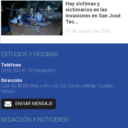
Hay víctimas y
victimarios en las
invasiones en San José
Tec...
07 de agosto de 2026
ESTUDIOS Y OFICINAS
Teléfono
(999) 923 61 55
(recepción)
Dirección
Calle 62 #508 Altos x 63 y 65 Col. Centro, Mérida, Yucatán,
México.
ENVIAR MENSAJE
REDACCIÓN Y NOTICIEROS