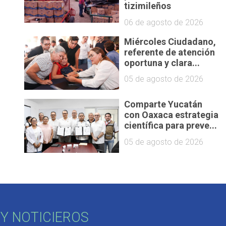
tizimileños
06 de agosto de 2026
Miércoles Ciudadano,
referente de atención
oportuna y clara...
05 de agosto de 2026
Comparte Yucatán
con Oaxaca estrategia
científica para preve...
05 de agosto de 2026
Y NOTICIEROS