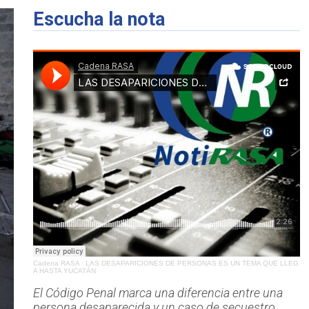
Escucha la nota
Cadena RASA
·
LAS DESAPARICIONES DE PERSONAS ES UN TEMA QUE LLEG
A HASTA YUCATÁN
El Código Penal marca una diferencia entre una
persona desaparecida y un caso de secuestro.