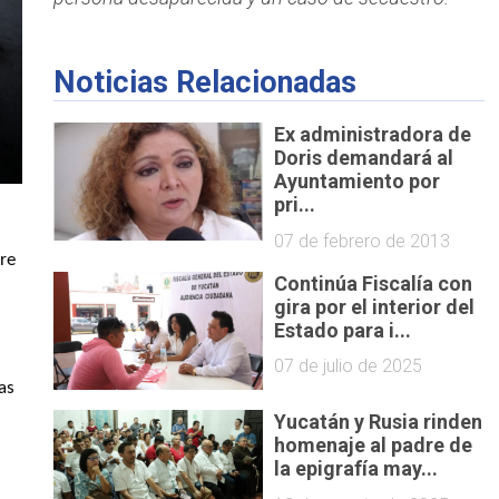
Noticias Relacionadas
Ex administradora de
Doris demandará al
Ayuntamiento por
pri...
07 de febrero de 2013
re 
Continúa Fiscalía con
gira por el interior del
Estado para i...
07 de julio de 2025
s 
Yucatán y Rusia rinden
homenaje al padre de
la epigrafía may...