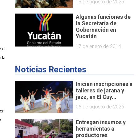
13 de agosto de 2025
Algunas funciones de
la Secretaría de
Gobernación en
Yucatán
17 de enero de 2014
el 
da 
Noticias Recientes
Inician inscripciones a
talleres de jarana y
jazz, en El Cuy...
06 de agosto de 2026
r 
 
Entregan insumos y
herramientas a
productores