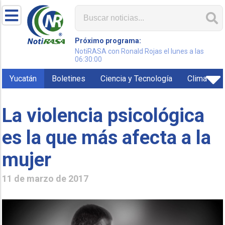
Próximo programa:
NotiRASA con Ronald Rojas el lunes a las
06:30:00
Yucatán
Boletines
Ciencia y Tecnología
Clima
La violencia psicológica
es la que más afecta a la
mujer
11 de marzo de 2017