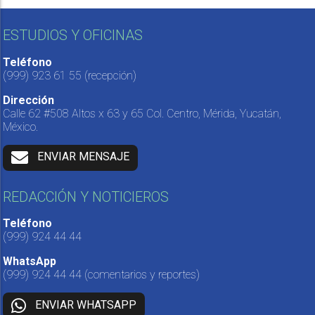
ESTUDIOS Y OFICINAS
Teléfono
(999) 923 61 55
(recepción)
Dirección
Calle 62 #508 Altos x 63 y 65 Col. Centro, Mérida, Yucatán,
México.
ENVIAR MENSAJE
REDACCIÓN Y NOTICIEROS
Teléfono
(999) 924 44 44
WhatsApp
(999) 924 44 44
(comentarios y reportes)
ENVIAR WHATSAPP