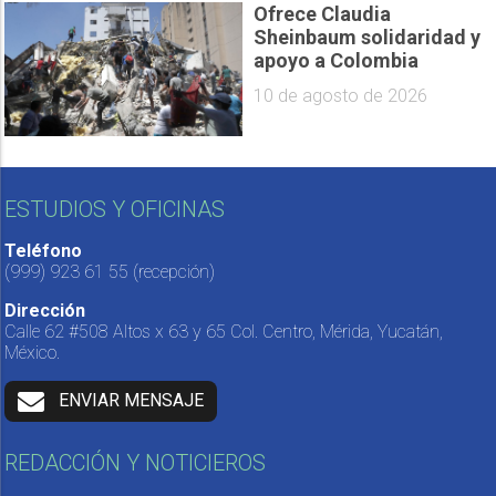
Ofrece Claudia
Sheinbaum solidaridad y
apoyo a Colombia
10 de agosto de 2026
ESTUDIOS Y OFICINAS
Teléfono
(999) 923 61 55
(recepción)
Dirección
Calle 62 #508 Altos x 63 y 65 Col. Centro, Mérida, Yucatán,
México.
ENVIAR MENSAJE
REDACCIÓN Y NOTICIEROS