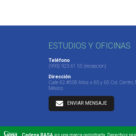
ESTUDIOS Y OFICINAS
Teléfono
(999) 923 61 55
(recepción)
Dirección
Calle 62 #508 Altos x 63 y 65 Col. Centro,
México.
ENVIAR MENSAJE
Cadena RASA
es una marca registrada. Derechos re