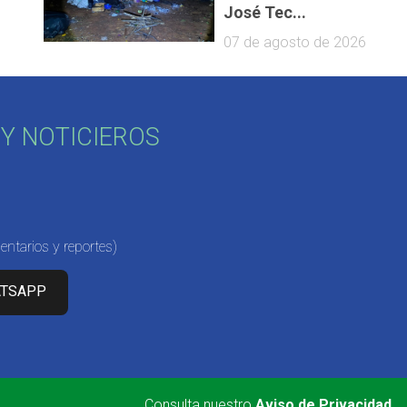
José Tec...
07 de agosto de 2026
Y NOTICIEROS
ntarios y reportes)
ATSAPP
Consulta nuestro
Aviso de Privacidad
.