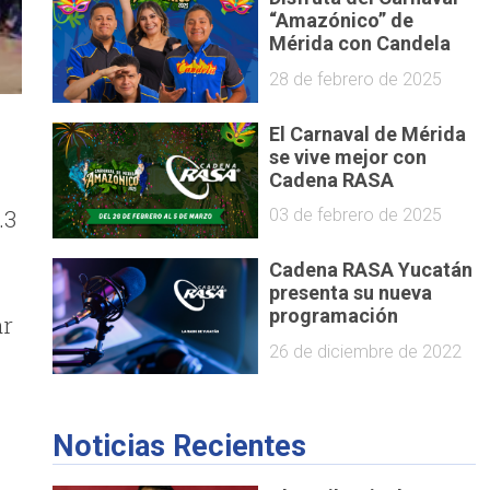
“Amazónico” de
Mérida con Candela
28 de febrero de 2025
El Carnaval de Mérida
se vive mejor con
Cadena RASA
.3
03 de febrero de 2025
Cadena RASA Yucatán
presenta su nueva
programación
ar
26 de diciembre de 2022
Noticias Recientes