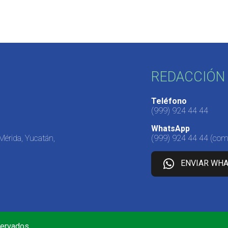
REDACCIÓN 
Teléfono
(999) 924 44 44
WhatsApp
 Mérida, Yucatán,
(999) 924 44 44
(come
ENVIAR WH
servados.