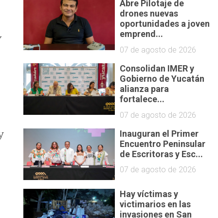
Abre Pilotaje de
drones nuevas
oportunidades a joven
emprend...
y
07 de agosto de 2026
Consolidan IMER y
Gobierno de Yucatán
alianza para
fortalece...
07 de agosto de 2026
y
Inauguran el Primer
Encuentro Peninsular
de Escritoras y Esc...
07 de agosto de 2026
Hay víctimas y
victimarios en las
invasiones en San