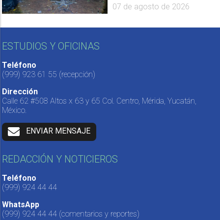
07 de agosto de 2026
ESTUDIOS Y OFICINAS
Teléfono
(999) 923 61 55
(recepción)
Dirección
Calle 62 #508 Altos x 63 y 65 Col. Centro, Mérida, Yucatán,
México.
ENVIAR MENSAJE
REDACCIÓN Y NOTICIEROS
Teléfono
(999) 924 44 44
WhatsApp
(999) 924 44 44
(comentarios y reportes)