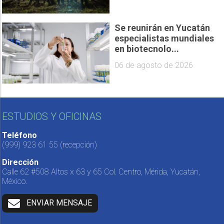
Se reunirán en Yucatán
especialistas mundiales
en biotecnolo...
06 de agosto de 2026
ESTUDIOS Y OFICINAS
Teléfono
(999) 923 61 55
(recepción)
Dirección
Calle 62 #508 Altos x 63 y 65 Col. Centro, Mérida, Yucatán,
México.
ENVIAR MENSAJE