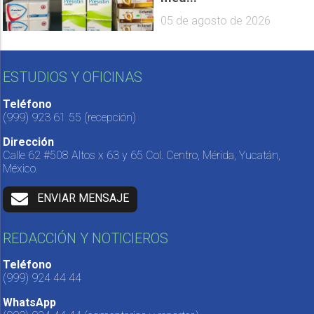
05 de agosto de 2026
ESTUDIOS Y OFICINAS
Teléfono
(999) 923 61 55
(recepción)
Dirección
Calle 62 #508 Altos x 63 y 65 Col. Centro, Mérida, Yucatán,
México.
ENVIAR MENSAJE
REDACCIÓN Y NOTICIEROS
Teléfono
(999) 924 44 44
WhatsApp