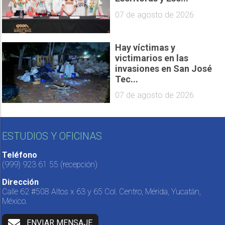
07 de agosto de 2026
Hay víctimas y
victimarios en las
invasiones en San José
Tec...
07 de agosto de 2026
ESTUDIOS Y OFICINAS
Teléfono
(999) 923 61 55
(recepción)
Dirección
Calle 62 #508 Altos x 63 y 65 Col. Centro, Mérida, Yucatán,
México.
ENVIAR MENSAJE