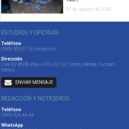
07 de agosto de 2026
ESTUDIOS Y OFICINAS
Teléfono
(999) 923 61 55
(recepción)
Dirección
Calle 62 #508 Altos x 63 y 65 Col. Centro, Mérida, Yucatán,
México.
ENVIAR MENSAJE
REDACCIÓN Y NOTICIEROS
Teléfono
(999) 924 44 44
WhatsApp