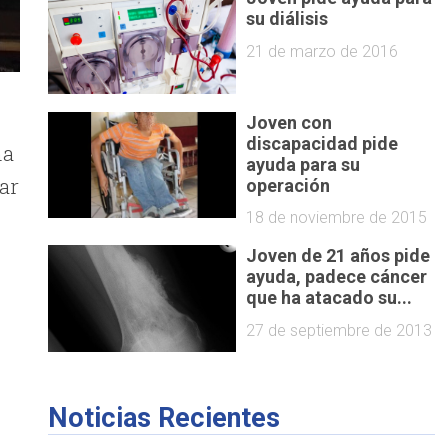
su diálisis
21 de marzo de 2016
Joven con
discapacidad pide
na
ayuda para su
ar
operación
18 de noviembre de 2015
Joven de 21 años pide
ayuda, padece cáncer
que ha atacado su...
27 de septiembre de 2013
Noticias Recientes