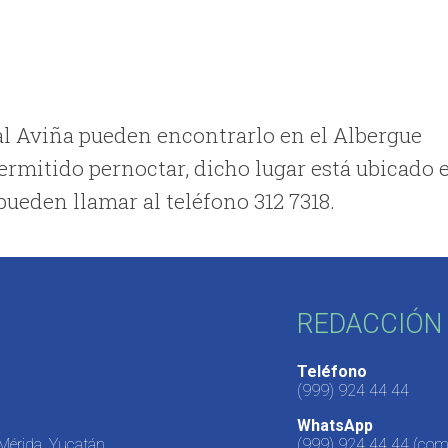
al Aviña pueden encontrarlo en el Albergue
rmitido pernoctar, dicho lugar está ubicado 
o pueden llamar al teléfono 312 7318.
REDACCIÓN 
Teléfono
(999) 924 44 44
WhatsApp
 Mérida, Yucatán,
(999) 924 44 44
(come