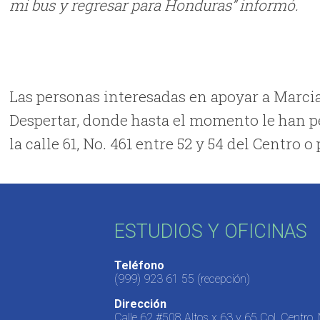
mi bus y regresar para Honduras” informó.
Las personas interesadas en apoyar a Marci
Despertar, donde hasta el momento le han pe
la calle 61, No. 461 entre 52 y 54 del Centro 
ESTUDIOS Y OFICINAS
Teléfono
(999) 923 61 55
(recepción)
Dirección
Calle 62 #508 Altos x 63 y 65 Col. Centro,