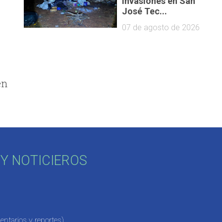
invasiones en San
José Tec...
07 de agosto de 2026
en
Y NOTICIEROS
ntarios y reportes)