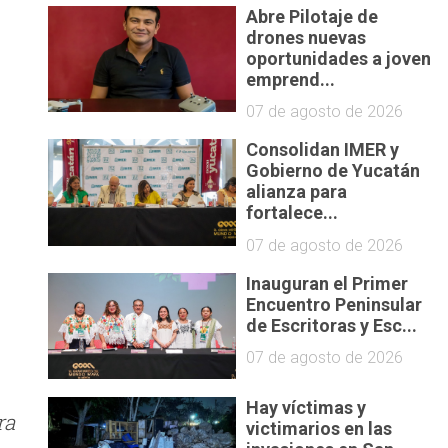
Abre Pilotaje de
drones nuevas
oportunidades a joven
emprend...
07 de agosto de 2026
Consolidan IMER y
Gobierno de Yucatán
alianza para
fortalece...
07 de agosto de 2026
Inauguran el Primer
Encuentro Peninsular
de Escritoras y Esc...
07 de agosto de 2026
Hay víctimas y
ra
victimarios en las