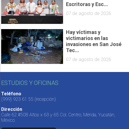
Escritoras y Esc...
07 de agosto de 2026
Hay víctimas y
victimarios en las
invasiones en San José
Tec...
07 de agosto de 2026
ESTUDIOS Y OFICINAS
Teléfono
(999) 923 61 55
(recepción)
Dirección
Calle 62 #508 Altos x 63 y 65 Col. Centro, Mérida, Yucatán,
México.