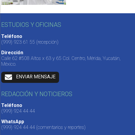
ESTUDIOS Y OFICINAS
Teléfono
(999) 923 61 55
(recepción)
Dirección
Calle 62 #508 Altos x 63 y 65 Col. Centro, Mérida, Yucatán,
México.
ENVIAR MENSAJE
REDACCIÓN Y NOTICIEROS
Teléfono
(999) 924 44 44
WhatsApp
(999) 924 44 44
(comentarios y reportes)