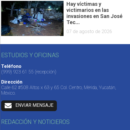
Hay víctimas y
victimarios en las
invasiones en San José
Tec...
07 de agosto de 2026
ESTUDIOS Y OFICINAS
Teléfono
(999) 923 61 55
(recepción)
Dirección
Calle 62 #508 Altos x 63 y 65 Col. Centro, Mérida, Yucatán,
México.
ENVIAR MENSAJE
REDACCIÓN Y NOTICIEROS