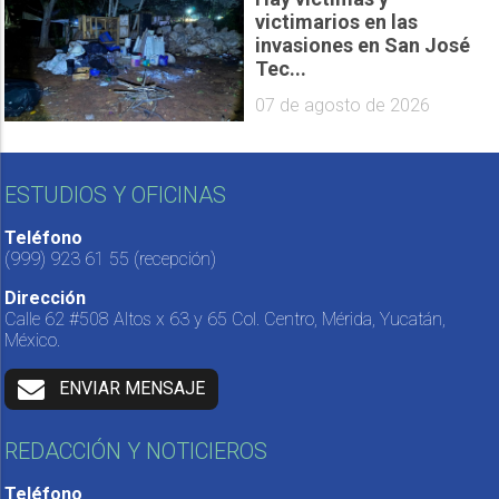
victimarios en las
invasiones en San José
Tec...
07 de agosto de 2026
ESTUDIOS Y OFICINAS
Teléfono
(999) 923 61 55
(recepción)
Dirección
Calle 62 #508 Altos x 63 y 65 Col. Centro, Mérida, Yucatán,
México.
ENVIAR MENSAJE
REDACCIÓN Y NOTICIEROS
Teléfono