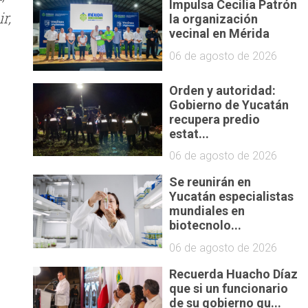
Impulsa Cecilia Patrón
r,
la organización
vecinal en Mérida
06 de agosto de 2026
Orden y autoridad:
Gobierno de Yucatán
recupera predio
estat...
06 de agosto de 2026
Se reunirán en
Yucatán especialistas
mundiales en
biotecnolo...
06 de agosto de 2026
Recuerda Huacho Díaz
que si un funcionario
de su gobierno qu...