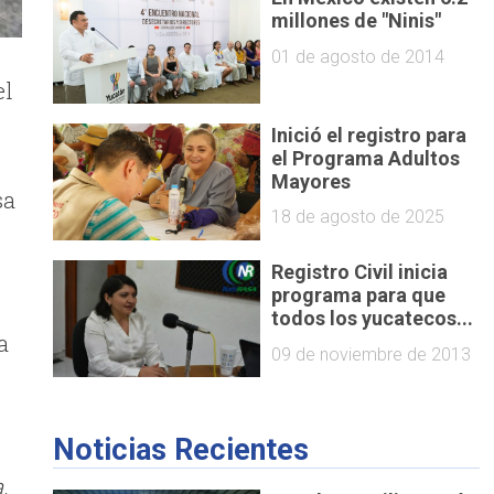
millones de "Ninis"
01 de agosto de 2014
el
Inició el registro para
el Programa Adultos
Mayores
sa
18 de agosto de 2025
Registro Civil inicia
programa para que
todos los yucatecos...
a
09 de noviembre de 2013
Noticias Recientes
,