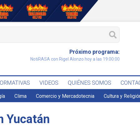
Próximo programa:
NotiRASA con Rigel Alonzo hoy a las 19:00:00
FORMATIVAS
VIDEOS
QUIÉNES SOMOS
CONTA
gía
Clima
Comercio y Mercadotecnia
Cultura y Religió
en Yucatán