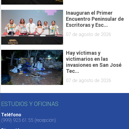
Inauguran el Primer
Encuentro Peninsular de
Escritoras y Esc...
07 de agosto de 2026
Hay víctimas y
victimarios en las
invasiones en San José
Tec...
07 de agosto de 2026
ESTUDIOS Y OFICINAS
Teléfono
(999) 923 61 55
(recepción)