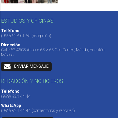
ESTUDIOS Y OFICINAS
Teléfono
(999) 923 61 55
(recepción)
Dirección
Calle 62 #508 Altos x 63 y 65 Col. Centro, Mérida, Yucatán,
México.
ENVIAR MENSAJE
REDACCIÓN Y NOTICIEROS
Teléfono
(999) 924 44 44
WhatsApp
(999) 924 44 44
(comentarios y reportes)