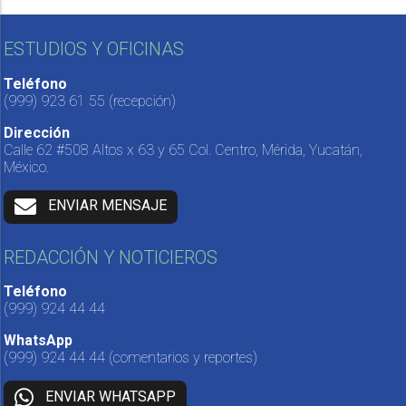
ESTUDIOS Y OFICINAS
Teléfono
(999) 923 61 55
(recepción)
Dirección
Calle 62 #508 Altos x 63 y 65 Col. Centro, Mérida, Yucatán,
México.
ENVIAR MENSAJE
REDACCIÓN Y NOTICIEROS
Teléfono
(999) 924 44 44
WhatsApp
(999) 924 44 44
(comentarios y reportes)
ENVIAR WHATSAPP