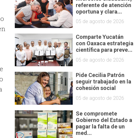
referente de atención
oportuna y clara...
ho
05 de agosto de 2026
en
Comparte Yucatán
con Oaxaca estrategia
científica para preve...
l
05 de agosto de 2026
se
Pide Cecilia Patrón
go
seguir trabajado en la
a
cohesión social
05 de agosto de 2026
Se compromete
Gobierno del Estado a
pagar la falta de un
med...