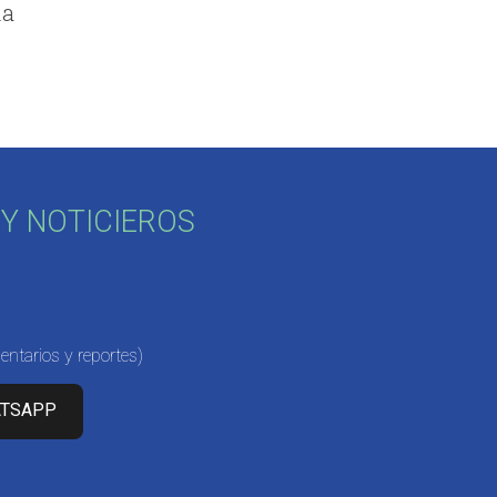
ña
Y NOTICIEROS
ntarios y reportes)
ATSAPP