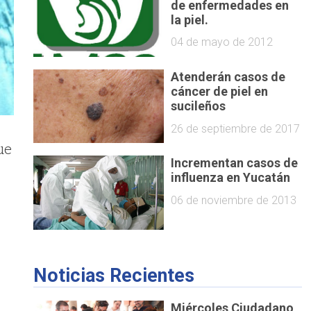
de enfermedades en
la piel.
04 de mayo de 2012
Atenderán casos de
cáncer de piel en
sucileños
26 de septiembre de 2017
ue
Incrementan casos de
influenza en Yucatán
o
06 de noviembre de 2013
Noticias Recientes
Miércoles Ciudadano,