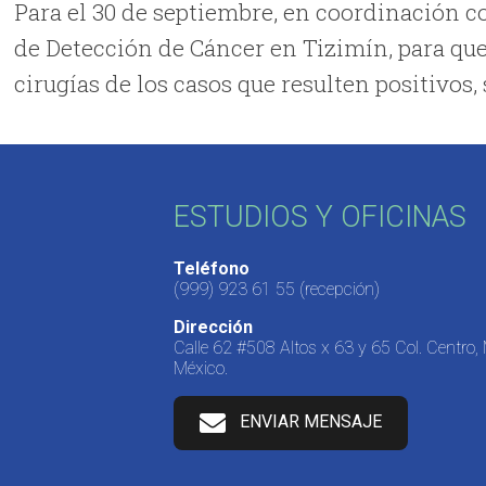
Para el 30 de septiembre, en coordinación c
de Detección de Cáncer en Tizimín, para que
cirugías de los casos que resulten positivos
ESTUDIOS Y OFICINAS
Teléfono
(999) 923 61 55
(recepción)
Dirección
Calle 62 #508 Altos x 63 y 65 Col. Centro,
México.
ENVIAR MENSAJE