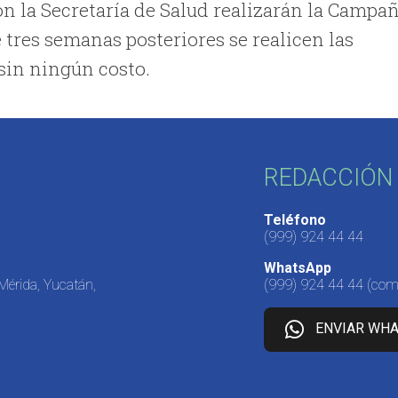
on la Secretaría de Salud realizarán la Campa
 tres semanas posteriores se realicen las
, sin ningún costo.
REDACCIÓN 
Teléfono
(999) 924 44 44
WhatsApp
 Mérida, Yucatán,
(999) 924 44 44
(come
ENVIAR WH