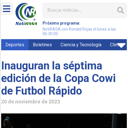
Próximo programa:
NotiRASA con Ronald Rojas el lunes a las
06:30:00
Deportes
Boletines
Ciencia y Tecnología
Clima
Inauguran la séptima
edición de la Copa Cowi
de Futbol Rápido
20 de noviembre de 2023